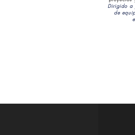
Dirigido a 
de equi
e