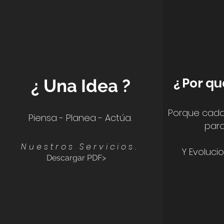
¿ Por q
¿ Una Idea ?
Porque cada
Piensa - Planea - Actúa.
para
Nuestros Servicios.
Y Evolucio
Descargar PDF>