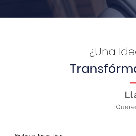
¿Una Ide
Transfórma
Ll
Quere
Monterrey, Nuevo Léon