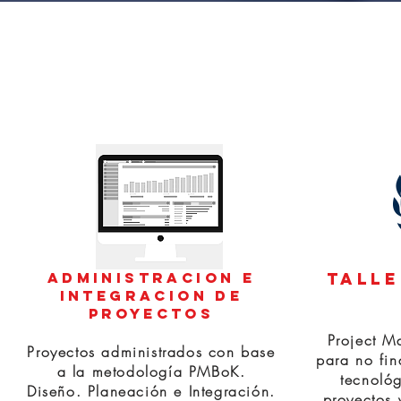
Administracion e
tall
integracion de
proyectos
Project M
Proyectos administrados con base
para no fin
a la metodología PMBoK.
tecnoló
Diseño. Planeación e Integración.
proyectos 